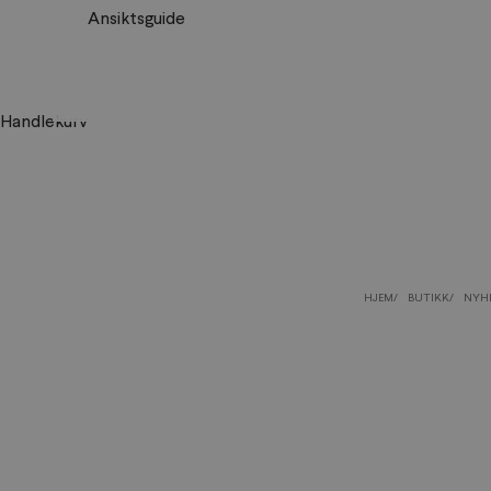
Ansiktsguide
Handlekurv
HJEM
BUTIKK
NYHE