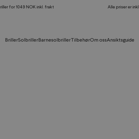
riller for 1049 NOK inkl. frakt
Alle priser er ink
Briller
Solbriller
Barnesolbriller
Tilbehør
Om oss
Ansiktsguide