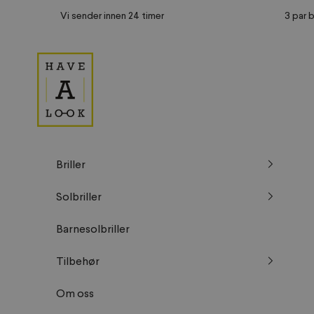
Hopp til innhold
Vi sender innen 24 timer
3 par b
Have A Look NO
Briller
Solbriller
Barnesolbriller
Tilbehør
Om oss