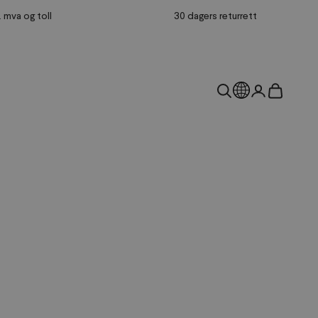
l. mva og toll
30 dagers returrett
Land
Åpne søk
Åpne kontos
Åpne hand