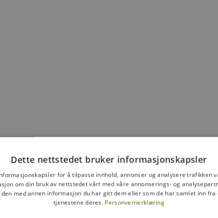
Lesebriller Casual smoke
Salgspris
465,00 NOK
Dette nettstedet bruker informasjonskapsler
informasjonskapsler for å tilpasse innhold, annonser og analysere trafikken vå
sjon om din bruk av nettstedet vårt med våre annonserings- og analysepar
den med annen informasjon du har gitt dem eller som de har samlet inn fra 
tjenestene deres.
Personvernerklæring