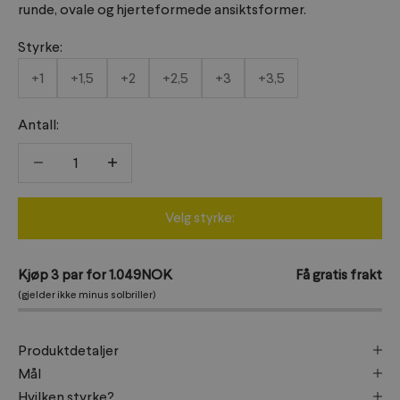
runde, ovale og hjerteformede ansiktsformer.
Styrke:
+1
+1,5
+2
+2,5
+3
+3,5
Antall:
Reduser antall
Reduser antall
Velg styrke:
Kjøp 3 par for 1.049NOK
Få gratis frakt
(gjelder ikke minus solbriller)
Produktdetaljer
Mål
Hvilken styrke?