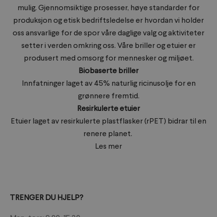
mulig. Gjennomsiktige prosesser, høye standarder for
produksjon og etisk bedriftsledelse er hvordan vi holder
oss ansvarlige for de spor våre daglige valg og aktiviteter
setter i verden omkring oss. Våre briller og etuier er
produsert med omsorg for mennesker og miljøet.
Biobaserte briller
Innfatninger laget av 45% naturlig ricinusolje for en
grønnere fremtid.
Resirkulerte etuier
Etuier laget av resirkulerte plastflasker (rPET) bidrar til en
renere planet.
Les mer
TRENGER DU HJELP?