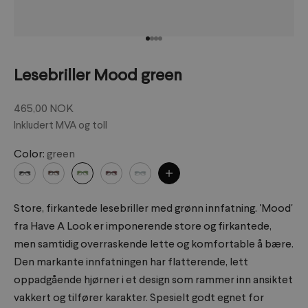
Gå til element 1
Gå til element 2
Gå til element 3
Gå til element 4
Lesebriller Mood green
Salgspris
465,00 NOK
Inkludert MVA og toll
Color:
green
Store, firkantede lesebriller med grønn innfatning. 'Mood'
fra Have A Look er imponerende store og firkantede,
men samtidig overraskende lette og komfortable å bære.
Den markante innfatningen har flatterende, lett
oppadgående hjørner i et design som rammer inn ansiktet
vakkert og tilfører karakter. Spesielt godt egnet for