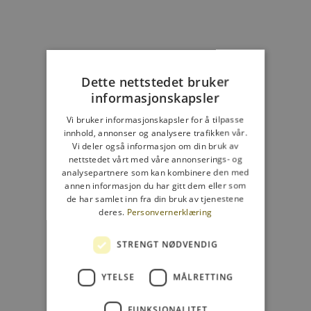
Velg alternativer:
Velg alternativer:
Lesebriller Mood dove blue
Lesebriller Moo
Salgspris
Salgspr
465,00 NOK
465,00
Dette nettstedet bruker
informasjonskapsler
4
Vi bruker informasjonskapsler for å tilpasse
innhold, annonser og analysere trafikken vår.
Vi deler også informasjon om din bruk av
nettstedet vårt med våre annonserings- og
analysepartnere som kan kombinere den med
Shop ‘Mood’
annen informasjon du har gitt dem eller som
de har samlet inn fra din bruk av tjenestene
deres.
Personvernerklæring
STRENGT NØDVENDIG
YTELSE
MÅLRETTING
Dette sier andre ‘Mood’-fans:
FUNKSJONALITET