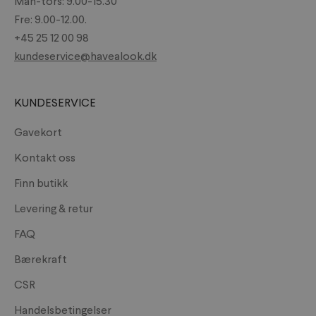
Man-tors: 9.00-15.30
Fre: 9.00-12.00.
+45 25 12 00 98
kundeservice@havealook.dk
KUNDESERVICE
Gavekort
Kontakt oss
Finn butikk
Levering & retur
FAQ
Bærekraft
CSR
Handelsbetingelser