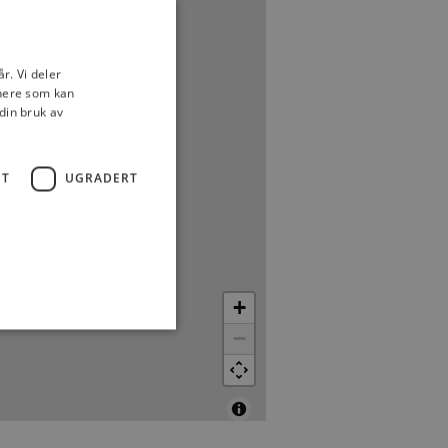
425
r. Vi deler
tnere som kan
din bruk av
ET
UGRADERT
+
−