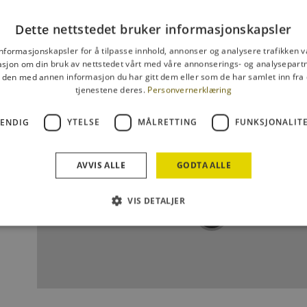
Dette nettstedet bruker informasjonskapsler
informasjonskapsler for å tilpasse innhold, annonser og analysere trafikken vå
1
sjon om din bruk av nettstedet vårt med våre annonserings- og analysepar
den med annen informasjon du har gitt dem eller som de har samlet inn fra 
5
tjenestene deres.
Personvernerklæring
VENDIG
YTELSE
MÅLRETTING
FUNKSJONALIT
AVVIS ALLE
GODTA ALLE
VIS DETALJER
1