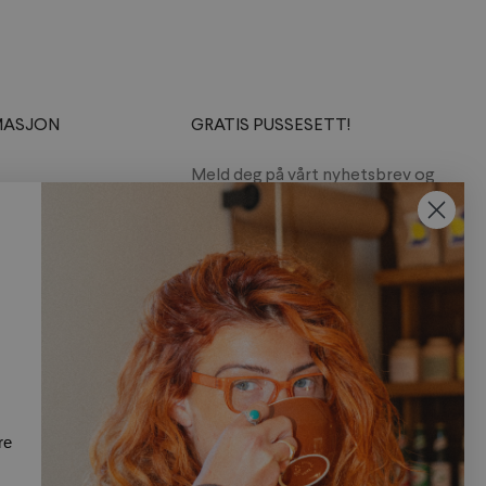
MASJON
GRATIS PUSSESETT!
Meld deg på vårt nyhetsbrev og
motta et gratis pussesett med
din første ordre.
Abonner
re