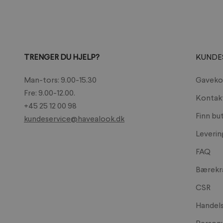
28 East Streeet
Ilminster, Somerset, TA19 
United Kingdom
+44 14 60 25 91 51
TRENGER DU HJELP?
KUNDE
andrassyliving.co.uk
Man-tors: 9.00-15.30
Gaveko
Armed and Gorgeous
Fre: 9.00-12.00.
Kontak
24 Fountain Street
+45 25 12 00 98
Finn bu
Nailsworth, GL6 0BL
kundeservice@havealook.dk
United Kingdom
Leverin
01453 832828
FAQ
armedandgorgeous.com
Bærekr
CSR
Atmosvert
Stationsstraat 31
Handels
Oudenaarde, 9700
Personv