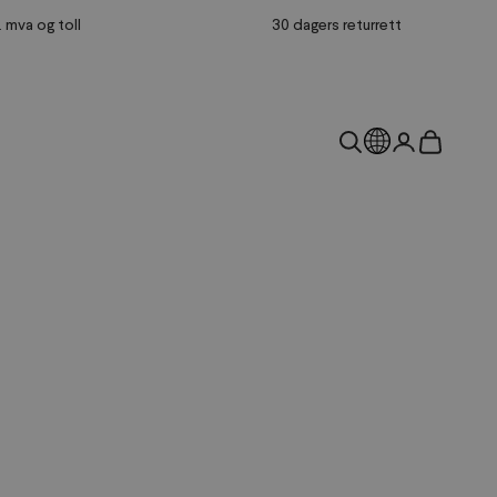
l. mva og toll
30 dagers returrett
Land
Åpne søk
Åpne kontos
Åpne hand