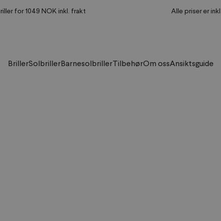
riller for 1049 NOK inkl. frakt
Alle priser er ink
Briller
Solbriller
Barnesolbriller
Tilbehør
Om oss
Ansiktsguide