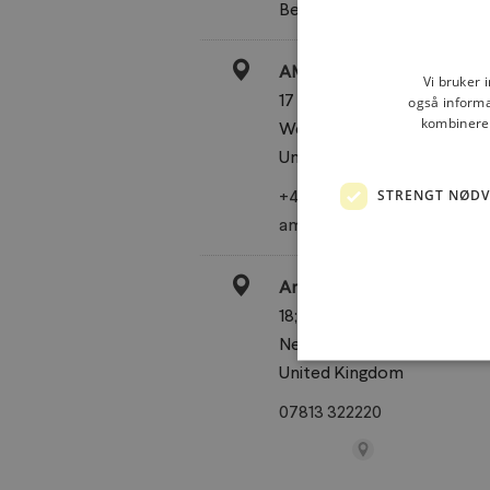
Belgium
AMBA Wells
Vi bruker 
17 Market Place
også informa
kombinere 
Wells, BA5 2RF
United Kingdom
+44 179 67 76 76
STRENGT NØD
amba-wells.co.uk
Amelia Rose Accessories
18;Spring Gardens
Newbury, RG20 0PR
United Kingdom
07813 322220
Andrassy Living