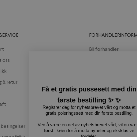
0AJ
SERVICE
FORHANDLERINFOR
rt
Bli forhandler
t oss
Møt oss
tikk
Katalog
g & retur
Få et gratis pussesett med din
første bestilling ✨ ✨
aft
Registrer deg for nyhetsbrevet vårt og motta et
gratis poleringssett med din første bestilling.
Ved å være en del av nyhetsbrevet vårt, vil du væ
betingelser
først i køen for å motta nyheter og eksklusive
fordeler.
ernpolitikk