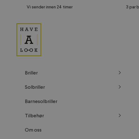
Hopp til innhold
Vi sender innen 24 timer
3 par b
Have A Look NO
Briller
Solbriller
Barnesolbriller
Tilbehør
Om oss