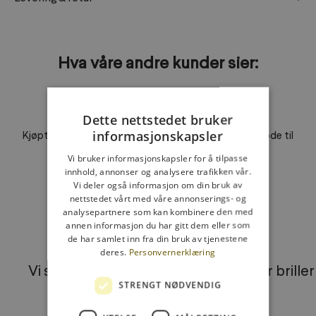
Hva våre andre kunder sier:
Dette nettstedet bruker
Gode solbriller med styrke
informasjonskapsler
Kjøpte solbriller med styrke, og de var overraskende gode til
prisen. Svært fornøyd!
Vi bruker informasjonskapsler for å tilpasse
innhold, annonser og analysere trafikken vår.
Vi deler også informasjon om din bruk av
nettstedet vårt med våre annonserings- og
analysepartnere som kan kombinere den med
Gå til element 1
Gå til element 2
Gå til element 3
annen informasjon du har gitt dem eller som
de har samlet inn fra din bruk av tjenestene
deres.
Personvernerklæring
Vi sender innen 24 timer
3 par brille
STRENGT NØDVENDIG