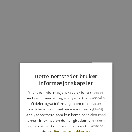
Velg alternativer:
Legg i handlekurv
Solbriller m. lesefelt Diva
Solbriller Diva tortoise
tortoise
Salgspris
465,00 NOK
Salgspris
465,00 NOK
2
Dette nettstedet bruker
informasjonskapsler
Vi bruker informasjonskapsler for å tilpasse
innhold, annonser og analysere trafikken vår.
Vi deler også informasjon om din bruk av
nettstedet vårt med våre annonserings- og
analysepartnere som kan kombinere den med
annen informasjon du har gitt dem eller som
de har samlet inn fra din bruk av tjenestene
Velg alternativer:
Velg alternativer:
deres.
Personvernerklæring
Minusbriller Diva tortoise
Minussolbriller Diva tortoise