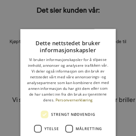
Det sier kunden vår:
Gode solbriller med styrke
Kjøpte solbriller med styrke, og de var overraskende gode til
Dette nettstedet bruker
prisen. Svært fornøyd!
informasjonskapsler
Vi bruker informasjonskapsler for å tilpasse
innhold, annonser og analysere trafikken vår.
Vi deler også informasjon om din bruk av
nettstedet vårt med våre annonserings- og
Gå til element 1
Gå til element 2
Gå til element 3
analysepartnere som kan kombinere den med
annen informasjon du har gitt dem eller som
de har samlet inn fra din bruk av tjenestene
Vi sender innen 24 timer
3 par brille
deres.
Personvernerklæring
STRENGT NØDVENDIG
YTELSE
MÅLRETTING