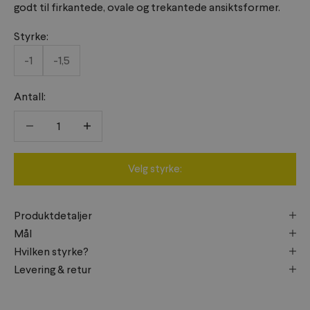
godt til firkantede, ovale og trekantede ansiktsformer.
Styrke:
-1
-1,5
Antall:
Reduser antall
Reduser antall
Velg styrke:
Produktdetaljer
Mål
Hvilken styrke?
Levering & retur