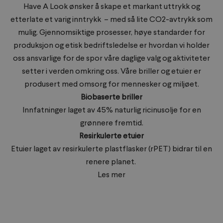
Have A Look ønsker å skape et markant uttrykk og
etterlate et varig inntrykk – med så lite CO2-avtrykk som
mulig. Gjennomsiktige prosesser, høye standarder for
produksjon og etisk bedriftsledelse er hvordan vi holder
oss ansvarlige for de spor våre daglige valg og aktiviteter
setter i verden omkring oss. Våre briller og etuier er
produsert med omsorg for mennesker og miljøet.
Biobaserte briller
Innfatninger laget av 45% naturlig ricinusolje for en
grønnere fremtid.
Resirkulerte etuier
Etuier laget av resirkulerte plastflasker (rPET) bidrar til en
renere planet.
Les mer