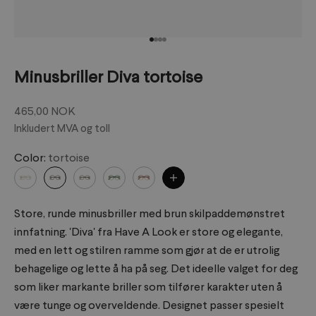
Gå til element 1
Gå til element 2
Gå til element 3
Gå til element 4
Minusbriller Diva tortoise
Salgspris
465,00 NOK
Inkludert MVA og toll
Color:
tortoise
Store, runde minusbriller med brun skilpaddemønstret
innfatning. 'Diva' fra Have A Look er store og elegante,
med en lett og stilren ramme som gjør at de er utrolig
behagelige og lette å ha på seg. Det ideelle valget for deg
som liker markante briller som tilfører karakter uten å
være tunge og overveldende. Designet passer spesielt