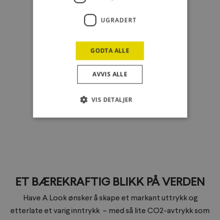
UGRADERT
GODTA ALLE
AVVIS ALLE
VIS DETALJER
ET BÆREKRAFTIG BLIKK PÅ VERDEN
Have A Look ønsker å skape et markant uttrykk og
etterlate et varig inntrykk – med så lite CO2-avtrykk som