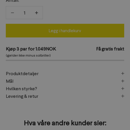
Antall:
Reduser antall
Reduser antall
Legg i handlekurv
Kjøp 3 par for 1.049NOK
Få gratis frakt
(gjelder ikke minus solbriller)
Produktdetaljer
Mål
Hvilken styrke?
Levering & retur
Hva våre andre kunder sier: