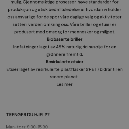
mulig. Gjennomsiktige prosesser, høye standarder for
produksjon og etisk bedriftsledelse er hvordan vi holder
oss ansvarlige for de spor våre daglige valg og aktiviteter
setter i verden omkring oss. Våre briller og etuier er
produsert med omsorg for mennesker og miljøet.
Biobaserte briller
Innfatninger laget av 45% naturlig ricinusolje for en
grønnere fremtid.
Resirkulerte etuier
Etuier laget av resirkulerte plastflasker (rPET) bidrar til en
renere planet.
Les mer
TRENGER DU HJELP?
Man-tors: 9.00-15.30