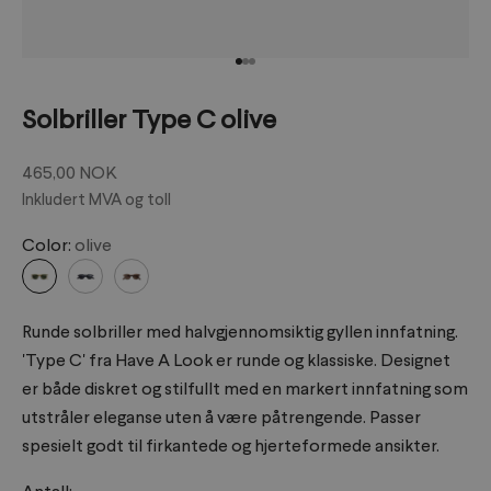
Gå til element 1
Gå til element 2
Gå til element 3
Solbriller Type C olive
Salgspris
465,00 NOK
Inkludert MVA og toll
Color:
olive
Runde solbriller med halvgjennomsiktig gyllen innfatning.
'Type C' fra Have A Look er runde og klassiske. Designet
er både diskret og stilfullt med en markert innfatning som
utstråler eleganse uten å være påtrengende. Passer
spesielt godt til firkantede og hjerteformede ansikter.