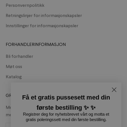
Personvernpolitikk
Retningslinjer for informasjonskapsler
Innstillinger for informasjonskapsler
FORHANDLERINFORMASJON
Bli forhandler
Møt oss
Katalog
GRATIS PUSSESETT!
Få et gratis pussesett med din
første bestilling ✨ ✨
Meld deg på vårt nyhetsbrev og motta et gratis pussesett
med din første ordre.
Registrer deg for nyhetsbrevet vårt og motta et
gratis poleringssett med din første bestilling.