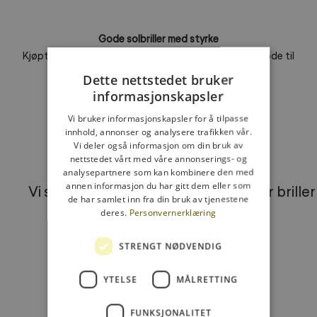
Gode solbriller med styrke
Kjøpte solbriller med styrke, og de var overraskende gode til
prisen. Svært fornøyd!
Dette nettstedet bruker
informasjonskapsler
Vi bruker informasjonskapsler for å tilpasse
innhold, annonser og analysere trafikken vår.
Gå til element 1
Gå til element 2
Gå til element 3
Vi deler også informasjon om din bruk av
nettstedet vårt med våre annonserings- og
analysepartnere som kan kombinere den med
annen informasjon du har gitt dem eller som
Vi sender innen 24 timer
3 par brille
de har samlet inn fra din bruk av tjenestene
deres.
Personvernerklæring
STRENGT NØDVENDIG
YTELSE
MÅLRETTING
FUNKSJONALITET