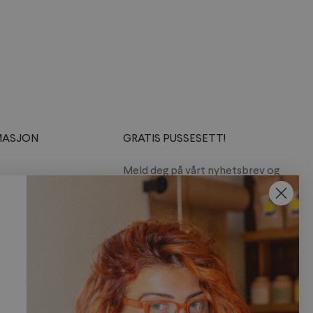
MASJON
GRATIS PUSSESETT!
Meld deg på vårt nyhetsbrev og
motta et gratis pussesett med
din første ordre.
Abonner