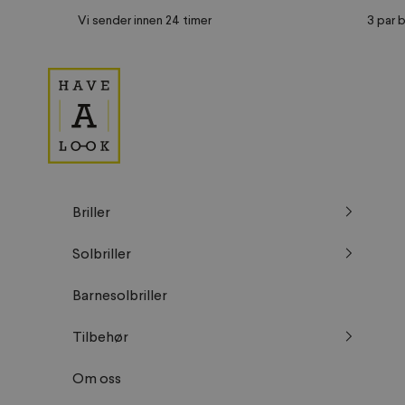
Hopp til innhold
Vi sender innen 24 timer
3 par b
Have A Look NO
Briller
Solbriller
Barnesolbriller
Tilbehør
Om oss