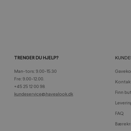
TRENGER DU HJELP?
KUNDE
Man-tors: 9.00-15.30
Gaveko
Fre: 9.00-12.00.
Kontak
+45 25 12 00 98
Finn bu
kundeservice@havealook.dk
Leverin
FAQ
Bærekr