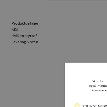
Produktdetaljer
Mål
Hvilken styrke?
Levering & retur
Vi bruker 
også informa
kombinere 
Kjøpt
STRENGT NØD