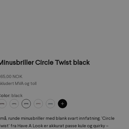
Minusbriller Circle Twist black
algspris
65,00 NOK
nkludert MVA og toll
olor:
black
må, runde minusbriller med blank svart innfatning. 'Circle
wist' fra Have A Look er akkurat passe kule og quirky –