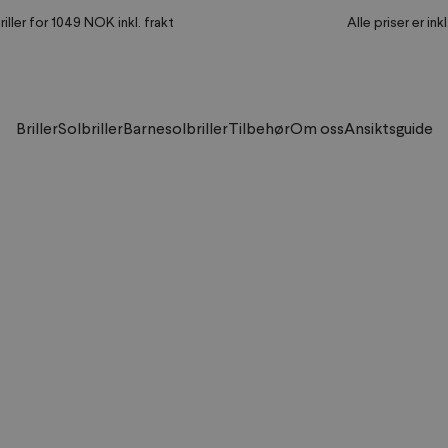
riller for 1049 NOK inkl. frakt
Alle priser er ink
Briller
Solbriller
Barnesolbriller
Tilbehør
Om oss
Ansiktsguide