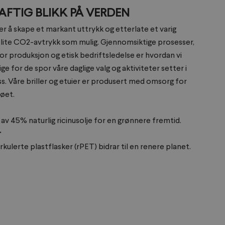
AFTIG BLIKK PÅ VERDEN
r å skape et markant uttrykk og etterlate et varig
 lite CO2-avtrykk som mulig. Gjennomsiktige prosesser,
r produksjon og etisk bedriftsledelse er hvordan vi
ge for de spor våre daglige valg og aktiviteter setter i
s. Våre briller og etuier er produsert med omsorg for
øet.
 av 45% naturlig ricinusolje for en grønnere fremtid.
r
irkulerte plastflasker (rPET) bidrar til en renere planet.