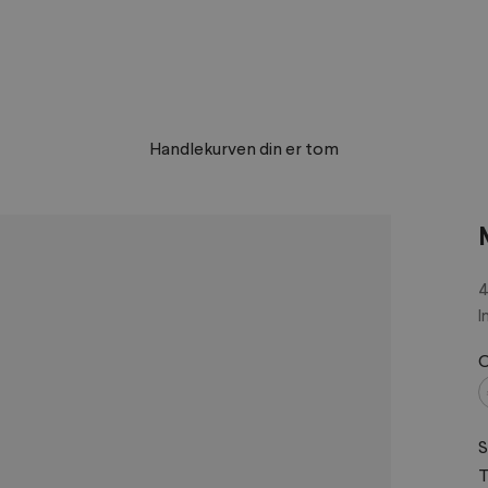
Handlekurven din er tom
S
4
I
C
S
T