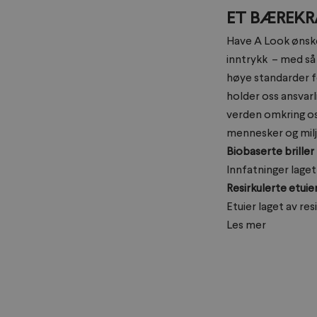
ET BÆREKR
Have A Look ønske
inntrykk – med så
høye standarder fo
holder oss ansvarli
verden omkring os
mennesker og milj
Biobaserte briller
Innfatninger laget
Resirkulerte etuie
Etuier laget av res
Les mer