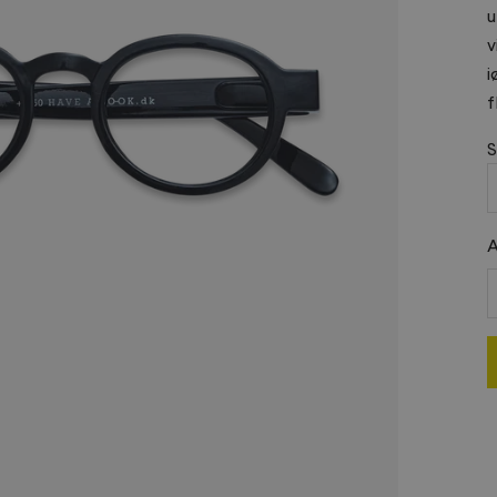
u
v
i
f
S
A
R