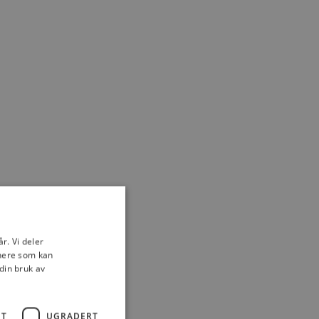
r. Vi deler
tnere som kan
din bruk av
 Svært
ET
UGRADERT