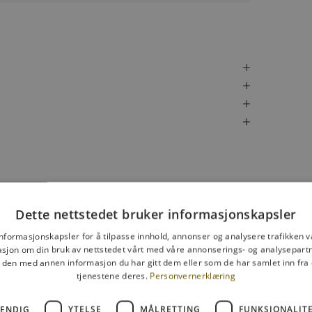
Det sier kunden vår:
Dette nettstedet bruker informasjonskapsler
informasjonskapsler for å tilpasse innhold, annonser og analysere trafikken vå
sjon om din bruk av nettstedet vårt med våre annonserings- og analysepar
Gode solbriller med styrke
den med annen informasjon du har gitt dem eller som de har samlet inn fra 
tjenestene deres.
Personvernerklæring
e solbriller med styrke, og de var overraskende gode til prisen.
fornøyd!
VENDIG
YTELSE
MÅLRETTING
FUNKSJONALIT