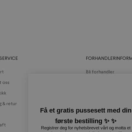
SERVICE
FORHANDLERINFOR
rt
Bli forhandler
t oss
Møt oss
tikk
Katalog
g & retur
Få et gratis pussesett med din
første bestilling ✨ ✨
aft
Registrer deg for nyhetsbrevet vårt og motta et