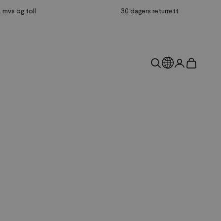
l. mva og toll
30 dagers returrett
Land
Åpne søk
Åpne kontos
Åpne hand