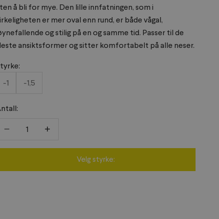
ten å bli for mye. Den lille innfatningen, som i
irkeligheten er mer oval enn rund, er både vågal,
øynefallende og stilig på en og samme tid. Passer til de
leste ansiktsformer og sitter komfortabelt på alle neser.
tyrke:
-1
-1,5
ntall:
eduser antall
Reduser antall
Velg styrke: