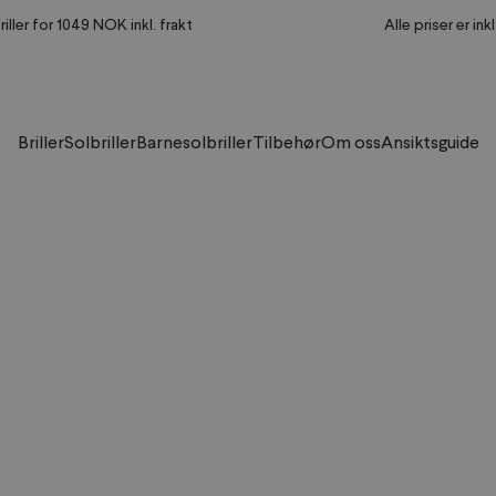
riller for 1049 NOK inkl. frakt
Alle priser er ink
Briller
Solbriller
Barnesolbriller
Tilbehør
Om oss
Ansiktsguide