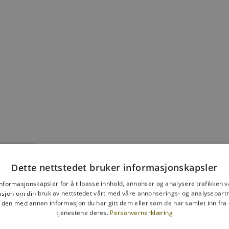
Solbriller Casual transparent
Salgspris
465,00 NOK
Dette nettstedet bruker informasjonskapsler
UTSOLGT
informasjonskapsler for å tilpasse innhold, annonser og analysere trafikken vå
sjon om din bruk av nettstedet vårt med våre annonserings- og analysepar
den med annen informasjon du har gitt dem eller som de har samlet inn fra 
tjenestene deres.
Personvernerklæring