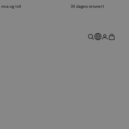
l. mva og toll
30 dagers returrett
Land
Åpne søk
Åpne kontos
Åpne hand