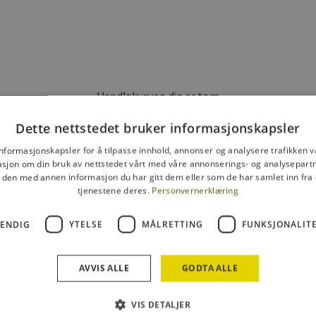
Handlekurven din er tom
Dette nettstedet bruker informasjonskapsler
informasjonskapsler for å tilpasse innhold, annonser og analysere trafikken vå
Try on
sjon om din bruk av nettstedet vårt med våre annonserings- og analysepar
den med annen informasjon du har gitt dem eller som de har samlet inn fra 
tjenestene deres.
Personvernerklæring
VENDIG
YTELSE
MÅLRETTING
FUNKSJONALIT
AVVIS ALLE
GODTA ALLE
SERVICE
FORHANDLERINFOR
VIS DETALJER
rt
Bli forhandler