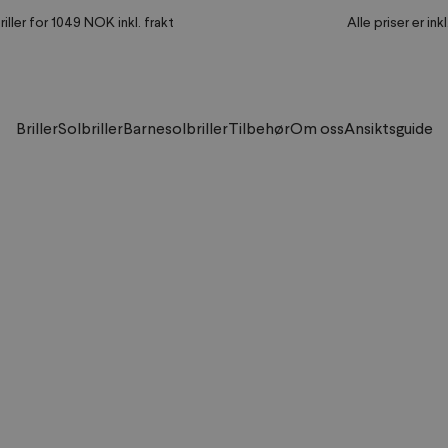
riller for 1049 NOK inkl. frakt
Alle priser er ink
Briller
Solbriller
Barnesolbriller
Tilbehør
Om oss
Ansiktsguide