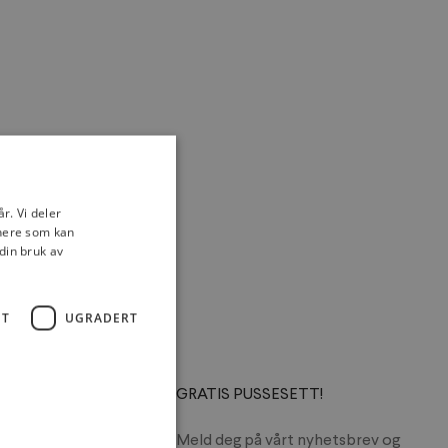
r. Vi deler
tnere som kan
din bruk av
ET
UGRADERT
MASJON
GRATIS PUSSESETT!
Meld deg på vårt nyhetsbrev og