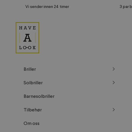
Hopp til innhold
Vi sender innen 24 timer
3 par b
Have A Look NO
Briller
Solbriller
Barnesolbriller
Tilbehør
Om oss