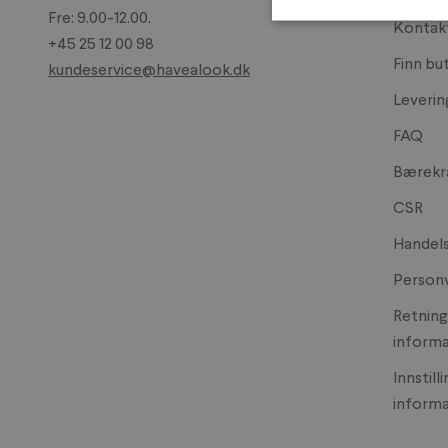
Fre: 9.00-12.00.
Kontak
+45 25 12 00 98
Finn bu
kundeservice@havealook.dk
Leverin
FAQ
Bærekr
CSR
Handels
Personv
Retnings
informa
Innstill
informa